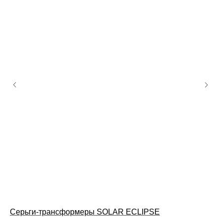
Серьги-трансформеры SOLAR ECLIPSE
Ос