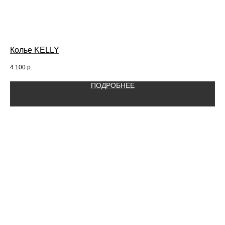
Колье KELLY
Ан
4 100
р.
4 1
ПОДРОБНЕЕ