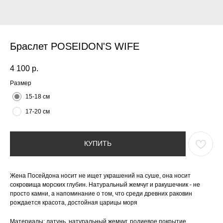
Браслет POSEIDON'S WIFE
4 100
р.
Размер
15-18 см
17-20 cм
КУПИТЬ
Жена Посейдона носит не ищет украшений на суше, она носит
сокровища морских глубин. Натуральный жемчуг и ракушечник - не
просто камни, а напоминание о том, что среди древних раковин
рождается красота, достойная царицы моря
Материалы: латунь, натуральный жемчуг, родиевое покрытие