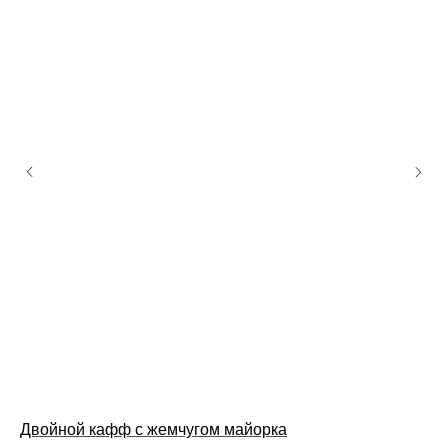
Двойной кафф с жемчугом майорка
Ко