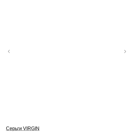
Серьги VIRGIN
Ко