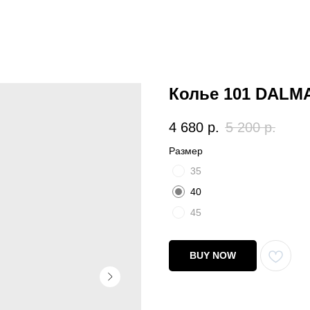
Колье 101 DALM
4 680
р.
5 200
р.
Размер
35
40
45
BUY NOW