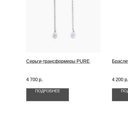
Серьги-трансформеры PURE
Брасле
4 700
р.
4 200
р
ПОДРОБНЕЕ
ПО