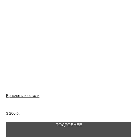
Браслеты из стали
Сер
диа
3 200
р.
4 1
ПОДРОБНЕЕ