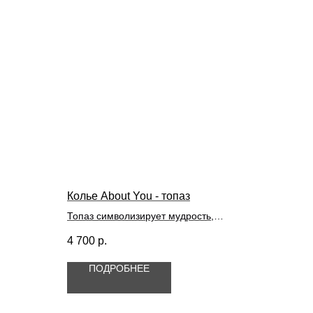
Колье About You - топаз
Топаз символизирует мудрость,
верность и честность. Считается, что
4 700
р.
камень усиливает интуицию и
помогает укрепить уверенность в себе,
ПОДРОБНЕЕ
привлекает процветание и
стимулирует достижение успеха. Топаз
подходит
стрельцам, весам, львам,