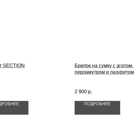
т SECTION
Брелок на сумку с агатом,
перламутром и лазуритом
.
2 900
р.
ДРОБНЕЕ
ПОДРОБНЕЕ