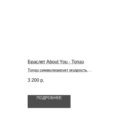
Браслет About You - Топаз
Топаз символизирует мудрость,
верность и честность. Считается, что
3 200
р.
камень усиливает интуицию и
помогает укрепить уверенность в себе,
привлекает процветание и
ПОДРОБНЕЕ
стимулирует достижение успеха. Топаз
подходит
стрельцам, весам, львам,
рыбам, овнам, скорпионам,
близнецам