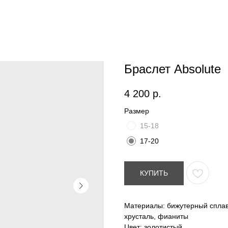
Браслет Absolute
4 200
р.
Размер
15-18
17-20
КУПИТЬ
Материалы: бижутерный сплав
хрусталь, фианиты
Цвет: золотистый